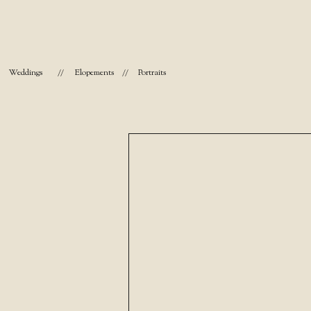
Weddings
//
Elopements
//
Portraits