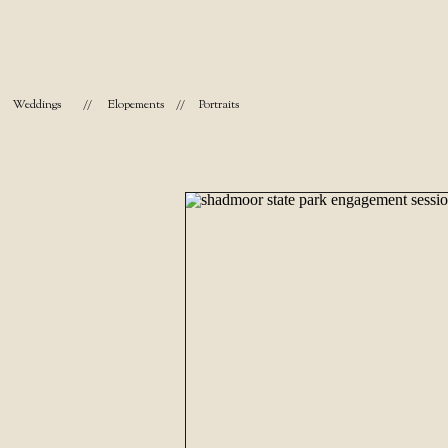
Weddings
//
Elopements
//
Portraits