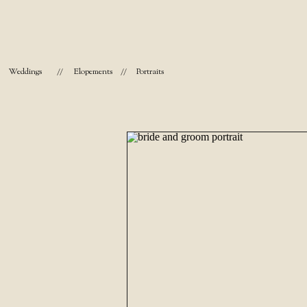
Weddings
//
Elopements
//
Portraits