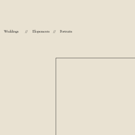
Weddings
//
Elopements
//
Portraits