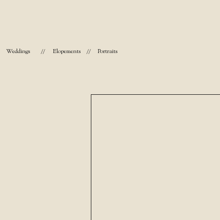
Weddings
//
Elopements
//
Portraits