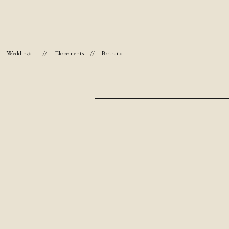
Weddings
//
Elopements
//
Portraits