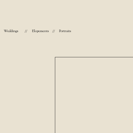
Weddings
//
Elopements
//
Portraits